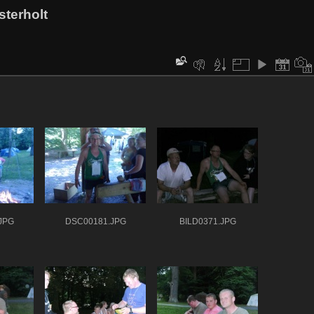
sterholt
JPG
DSC00181.JPG
BILD0371.JPG