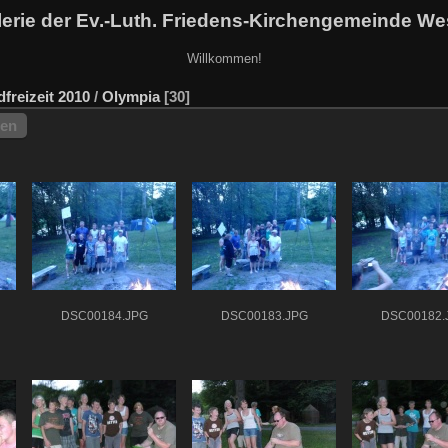
erie der Ev.-Luth. Friedens-Kirchengemeinde We
Willkommen!
freizeit 2010
/
Olympia
30
hen
DSC00184.JPG
DSC00183.JPG
DSC00182.