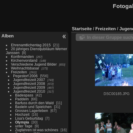
Fotogal
Startseite
/
Freizeiten
/
Jugend
Alben
In dieser Gruppe suc
Ehrenamtlichentag 2015
21
20 jähriges Dienstjubiläum Werner
Janssen
8
Konfirmanden
267
Kirchenvorstand
148
Verschiedene Jugend Bilder
853
Weihnachtsbasar
175
Freizeiten
2911
Pegestorf 2006
556
Jugendfreizeit 2007
743
Jugendfreizeit 2008
672
Jugendfreizeit 2009
497
Jugendfreizeit 2010
317
DSC00185.JPG
Badespass
42
Paddeln
66
Barfuss durch den Wald
11
Basteln und Spielchen
31
Grosses Lagerleben
67
Hochzeit
16
Lisa's Geburtstag
7
Olympia
30
unter Tage
9
Zugfahren ist was schönes
16