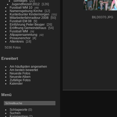
Sonstiges
22
Jugendfreizeit 2012
126
Fussball WM 10
49
Namensgebung Kirche
12
Kunterbunter Kindermorgen
331
BILD0370.JPG
Mitarbeiterfahrradtour 2008
50
Fussball EM 08
9
Einführung Peter Beyger
26
Eröffnung Gemeindehaus
54
Fussball WM
58
Altpapiersammlung
42
Posaunenchor
4
Altenkreis
18
5036 Fotos
Erweitert
Am häufigsten angesehen
Am besten bewertet
Neueste Fotos
Neueste Alben
Zufällige Fotos
Kalender
Menü
Schlagworte
(0)
Suchen
Kommentare
(2)