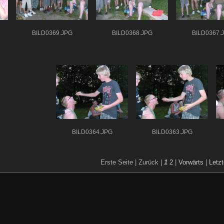
BILD0369.JPG
BILD0368.JPG
BILD0367.
BILD0364.JPG
BILD0363.JPG
Erste Seite |
Zurück |
1
2
|
Vorwärts
|
Letzt