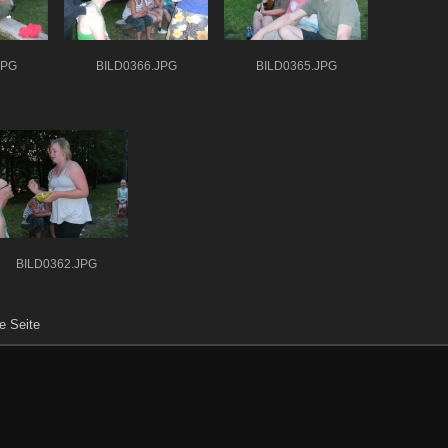
JPG
BILD0366.JPG
BILD0365.JPG
BILD0362.JPG
e Seite