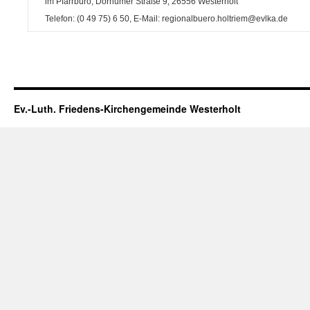
im Pfarrbüro, Dornumer Straße 9, 26556 Westerholt
Telefon: (0 49 75) 6 50, E-Mail: regionalbuero.holtriem@evlka.de
Ev.-Luth. Friedens-Kirchengemeinde Westerholt